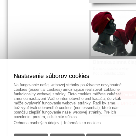
Dámska zimná čia
Dámska čiapka z vlny.
Kód produktu:
1328
Nastavenie súborov cookies
Na fungovanie našej webovej stránky používame nevyhnutné
cookies (essential cookies) umožňujúce realizovať základné
funkcionality webovej stránky. Tieto cookies môžete zakázať
Do koš
zmenou nastavení Vášho internetového prehliadača, čo však
môže ovplyvniť fungovanie webovej stránky. Radi by sme
Cena s DPH:
3
tiež využívali dobrovoľné cookies (non-essential), ktoré nám
pomôžu zlepšiť fungovanie našej webovej stránky. Pre ich
povolenie, prosím, odkliknite súhlas.
Ochrana osobných údajov
Informácie o cookies
|