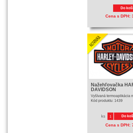
Do koš
Cena s DPH:
Nažehľovačka HA
DAVIDSON
Vyšívaná termoaplikácia na
Kód produktu:
1439
ks
Do koš
Cena s DPH: