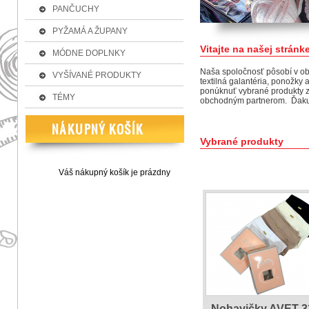
PANČUCHY
PYŽAMÁ A ŽUPANY
Vitajte na našej
MÓDNE DOPLNKY
Naša spoločnosť pôsobí v ob
VYŠÍVANÉ PRODUKTY
textilná galantéria, ponožk
ponúknuť vybrané produkty z
TÉMY
obchodným partnerom. Ďakuj
Vybrané produkty
Váš nákupný košík je prázdny
Nohavičky AVET 3