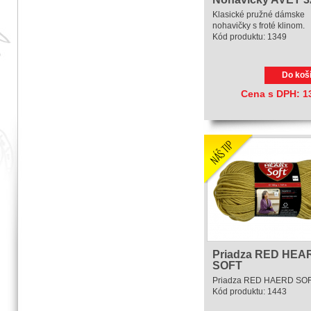
Klasické pružné dámske
nohavičky s froté klinom.
Kód produktu:
1349
Do koš
Cena s DPH:
1
Priadza RED HEA
SOFT
Priadza RED HAERD SO
Kód produktu:
1443