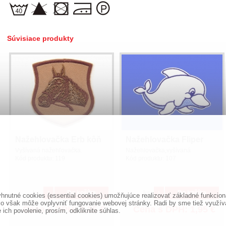
Súvisiace produkty
Nažehlovačka Erb kôň
Nažehlovačka Fliper
Vyšívaná nažehľovačka.
Nažehlovačka,vyšívaná
Kód produktu:
119
Kód produktu:
107
ks
ks
Do košíka
Do košíka
nutné cookies (essential cookies) umožňujúce realizovať základné funkciona
o však môže ovplyvniť fungovanie webovej stránky. Radi by sme tiež využíval
Cena s DPH:
2,25
€
Cena s DPH:
1,95
€
ich povolenie, prosím, odkliknite súhlas.