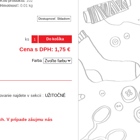
Kód produktu:
102
Hmotnosť:
0.01
kg
Dostupnosť:
Skladom
ks
Do košíka
Cena s DPH:
1,75
€
Farba
vanie najdete v sekcii :
UŽITOČNÉ
ch. V prípade záujmu nás