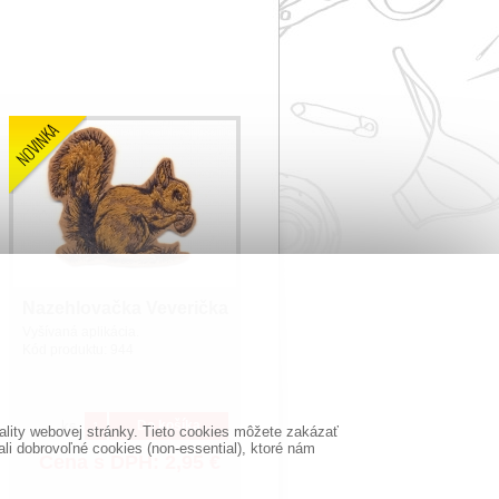
Nazehlovačka Veverička
Vyšívaná aplikácia.
Kód produktu:
944
ks
Do košíka
lity webovej stránky. Tieto cookies môžete zakázať
i dobrovoľné cookies (non-essential), ktoré nám
Cena s DPH:
2,95
€