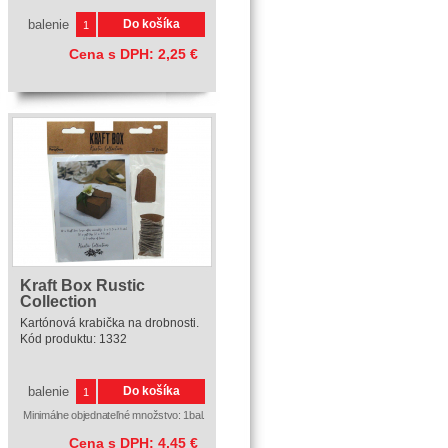
balenie
Do košíka
Cena s DPH:
2,25
€
Kraft Box Rustic
Collection
Kartónová krabička na drobnosti.
Kód produktu:
1332
balenie
Do košíka
Minimálne objednateľné množstvo: 1bal.
Cena s DPH:
4,45
€