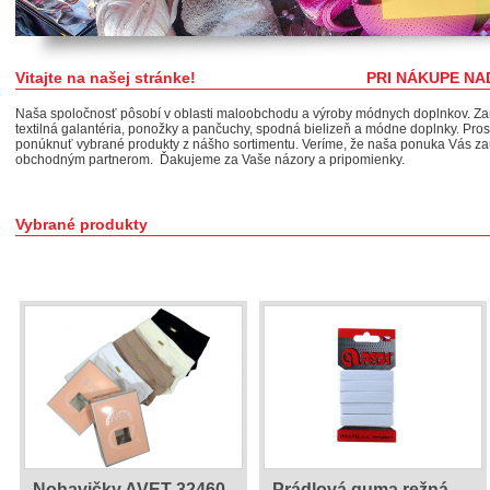
Vitajte na našej stránke! PRI NÁKUPE NAD 50€ -
Naša spoločnosť pôsobí v oblasti maloobchodu a výroby módnych doplnkov. Zam
textilná galantéria, ponožky a pančuchy, spodná bielizeň a módne doplnky. Pr
ponúknuť vybrané produkty z nášho sortimentu. Veríme, že naša ponuka Vás z
obchodným partnerom. Ďakujeme za Vaše názory a pripomienky.
Vybrané produkty
Nohavičky AVET 32460
Prádlová guma režná