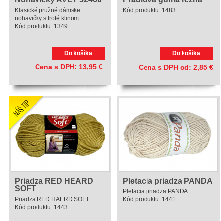
Klasické pružné dámske
Kód produktu:
1483
nohavičky s froté klinom.
Kód produktu:
1349
Do košíka
Do košíka
Cena s DPH:
13,95
€
Cena s DPH
od
:
2,85
€
Priadza RED HEARD
Pletacia priadza PANDA
SOFT
Pletacia priadza PANDA
Priadza RED HAERD SOFT
Kód produktu:
1441
Kód produktu:
1443