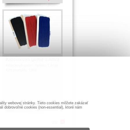
Klobúková guma 1,4mm
Klobúková guma - hrúbka 1,4mm.
Kód produktu:
1296
lity webovej stránky. Tieto cookies môžete zakázať
i dobrovoľné cookies (non-essential), ktoré nám
1/2