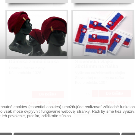
Dámska zimná čiapka
Slovenská vlajka
30x18mm na rúška
Dámska čiapka z vlny.
Kód produktu:
1328
Vyšívaná nažehlovačka Vlajka
Slovenskej republiky na rúška.
Kód produktu:
1307
ks
Do košíka
Do košíka
Cena s DPH:
34,50
€
Cena s DPH:
1,45
€
nutné cookies (essential cookies) umožňujúce realizovať základné funkciona
o však môže ovplyvniť fungovanie webovej stránky. Radi by sme tiež využíval
ich povolenie, prosím, odkliknite súhlas.