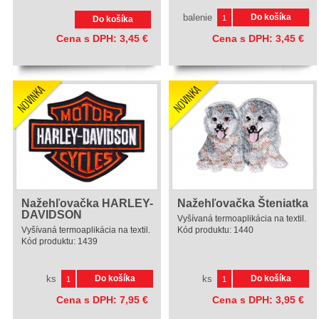
balenie
Do košíka
Do košíka
Cena s DPH:
3,45
€
Cena s DPH:
3,45
€
Nažehľovačka HARLEY-
Nažehľovačka Šteniatka
DAVIDSON
Vyšívaná termoaplikácia na textil.
Vyšívaná termoaplikácia na textil.
Kód produktu:
1440
Kód produktu:
1439
ks
ks
Do košíka
Do košíka
Cena s DPH:
7,95
€
Cena s DPH:
3,95
€