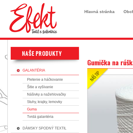
Hlavná stránka
Obc
Gumička na rúšk
GALANTÉRIA
Pletenie a háčkovanie
Šitie a vyšívanie
Nášivky a nažehlovačky
Stuhy, krajky, lemovky
Guma
Tvrdá galantéria
DÁMSKY SPODNÝ TEXTIL