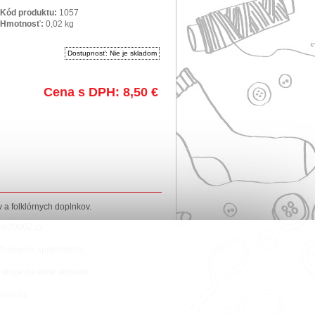
Kód produktu:
1057
Hmotnosť:
0,02
kg
Dostupnosť:
Nie je skladom
Cena s DPH:
8,50
€
 a folklórnych doplnkov.
8/2000Z.z),
iadaviek spotrebiteľa,
ahuje na tovar strihaný,
balenia.