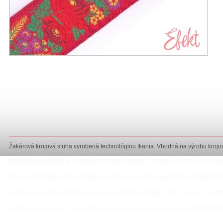
Žakárová krojová stuha vyrobená technológiou tkania. Vhodná na výrobu krojov
NEPREHLIADNITE !
Kupujúci nemôže odstúpiť od zmluvy podľa §12/5/c(10
ktorej predmetom je tovar zhotovený, alebo inak upravený podľa osobitných pož
alebo tovaru, ktorý vzhľadom na jeho vlastnosti nemožno vrátiť. Uvedené sa vzť
alebo inak upravovaný na požadovaný rozmer alebo rozdelený z originálneho 