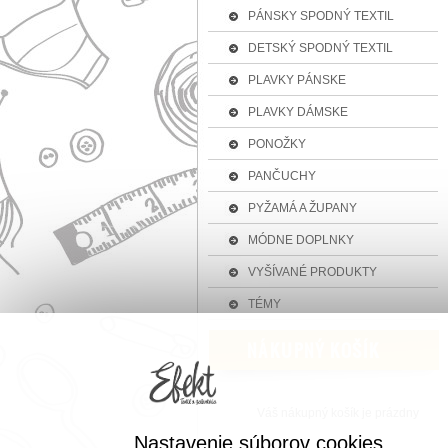
PÁNSKY SPODNÝ TEXTIL
DETSKÝ SPODNÝ TEXTIL
PLAVKY PÁNSKE
PLAVKY DÁMSKE
PONOŽKY
PANČUCHY
PYŽAMÁ A ŽUPANY
MÓDNE DOPLNKY
VYŠÍVANÉ PRODUKTY
TÉMY
Váš nákupný košík je prázdny
Nastavenie súborov cookies