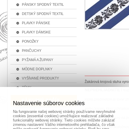
PÁNSKY SPODNÝ TEXTIL
DETSKÝ SPODNÝ TEXTIL
PLAVKY PÁNSKE
PLAVKY DÁMSKE
PONOŽKY
PANČUCHY
PYŽAMÁ A ŽUPANY
MÓDNE DOPLNKY
VYŠÍVANÉ PRODUKTY
Žakárová krojová stuha vyro
TÉMY
NEPREHLIADNITE !
Kup
ktorej predmetom je tovar z
Nastavenie súborov cookies
alebo tovaru, ktorý vzhľadom
Na fungovanie našej webovej stránky používame nevyhnutné
cookies (essential cookies) umožňujúce realizovať základné
alebo inak upravovaný na p
Váš nákupný košík je prázdny
funkcionality webovej stránky. Tieto cookies môžete zakázať
zmenou nastavení Vášho internetového prehliadača, čo však
Vzhľadom na túto skutočnosť
môže ovplyvniť fungovanie webovej stránky. Radi by sme