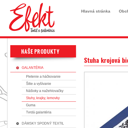
Hlavná stránka
Obc
Stuha krojová b
GALANTÉRIA
Pletenie a háčkovanie
Šitie a vyšívanie
Nášivky a nažehlovačky
Stuhy, krajky, lemovky
Guma
Tvrdá galantéria
DÁMSKY SPODNÝ TEXTIL