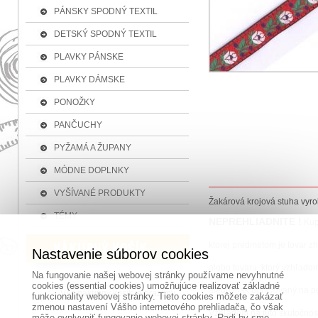
PÁNSKY SPODNÝ TEXTIL
DETSKÝ SPODNÝ TEXTIL
PLAVKY PÁNSKE
PLAVKY DÁMSKE
PONOŽKY
PANČUCHY
PYŽAMÁ A ŽUPANY
MÓDNE DOPLNKY
VYŠÍVANÉ PRODUKTY
Žakárová krojová stuha vyro
TÉMY
NEPREHLIADNITE !
Kup
ktorej predmetom je tovar z
Nastavenie súborov cookies
alebo tovaru, ktorý vzhľadom
Na fungovanie našej webovej stránky používame nevyhnutné
cookies (essential cookies) umožňujúce realizovať základné
alebo inak upravovaný na p
Váš nákupný košík je prázdny
funkcionality webovej stránky. Tieto cookies môžete zakázať
zmenou nastavení Vášho internetového prehliadača, čo však
Vzhľadom na túto skutočnosť
môže ovplyvniť fungovanie webovej stránky. Radi by sme