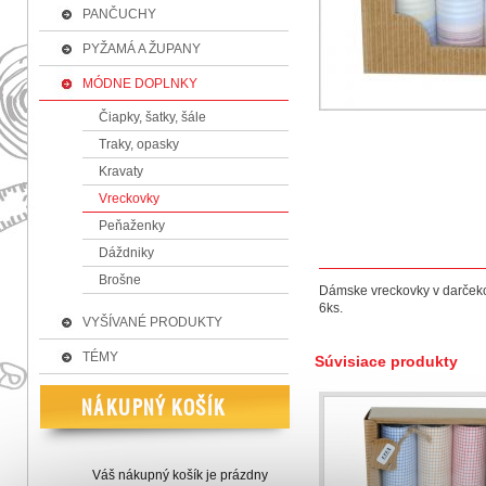
PANČUCHY
PYŽAMÁ A ŽUPANY
MÓDNE DOPLNKY
Čiapky, šatky, šále
Traky, opasky
Kravaty
Vreckovky
Peňaženky
Dáždniky
Brošne
Dámske vreckovky v darčeko
6ks.
VYŠÍVANÉ PRODUKTY
TÉMY
Súvisiace produkty
Váš nákupný košík je prázdny