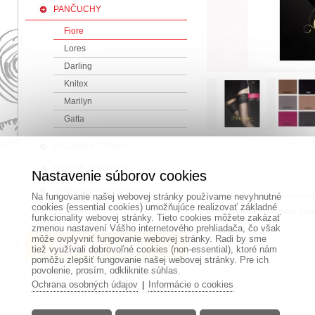
PANČUCHY
Fiore
Lores
Darling
Knitex
Marilyn
Gatta
PYŽAMÁ A ŽUPANY
MÓDNE DOPLNKY
Nastavenie súborov cookies
VYŠÍVANÉ PRODUKTY
Na fungovanie našej webovej stránky používame nevyhnutné
cookies (essential cookies) umožňujúce realizovať základné
Obľúbené samodržiace punčo
TÉMY
funkcionality webovej stránky. Tieto cookies môžete zakázať
zmenou nastavení Vášho internetového prehliadača, čo však
môže ovplyvniť fungovanie webovej stránky. Radi by sme
tiež využívali dobrovoľné cookies (non-essential), ktoré nám
pomôžu zlepšiť fungovanie našej webovej stránky. Pre ich
povolenie, prosím, odkliknite súhlas.
Ochrana osobných údajov
Informácie o cookies
|
Váš nákupný košík je prázdny