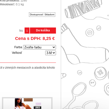
Kód produktu:
1160
Hmotnosť:
0.1
kg
Dostupnosť:
Skladom
ks
Do košíka
Cena s DPH:
8,25
€
Farba
Veľkosť
t v zimných mesiacoch a alasticita tohoto