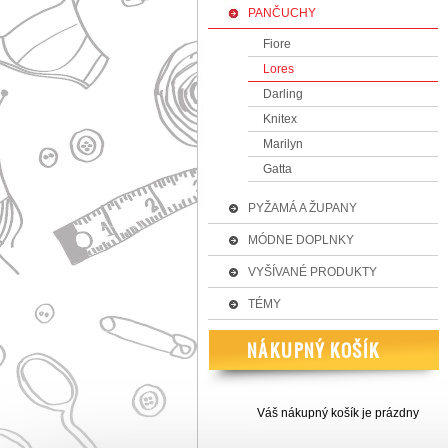
PANČUCHY
Fiore
Lores
Darling
Knitex
Marilyn
Gatta
PYŽAMÁ A ŽUPANY
MÓDNE DOPLNKY
VYŠÍVANÉ PRODUKTY
TÉMY
Váš nákupný košík je prázdny